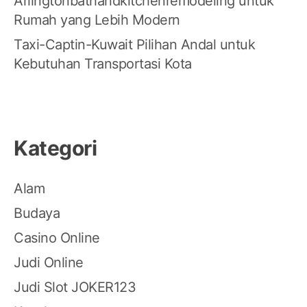
Arlingtonbathandkitchenremodeling untuk
Rumah yang Lebih Modern
Taxi-Captin-Kuwait Pilihan Andal untuk
Kebutuhan Transportasi Kota
Kategori
Alam
Budaya
Casino Online
Judi Online
Judi Slot JOKER123