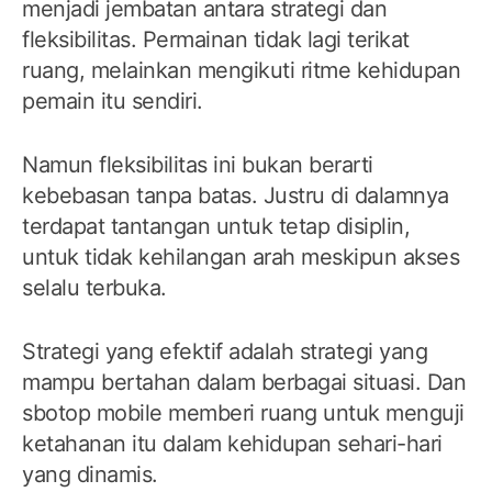
menjadi jembatan antara strategi dan
fleksibilitas. Permainan tidak lagi terikat
ruang, melainkan mengikuti ritme kehidupan
pemain itu sendiri.
Namun fleksibilitas ini bukan berarti
kebebasan tanpa batas. Justru di dalamnya
terdapat tantangan untuk tetap disiplin,
untuk tidak kehilangan arah meskipun akses
selalu terbuka.
Strategi yang efektif adalah strategi yang
mampu bertahan dalam berbagai situasi. Dan
sbotop mobile memberi ruang untuk menguji
ketahanan itu dalam kehidupan sehari-hari
yang dinamis.