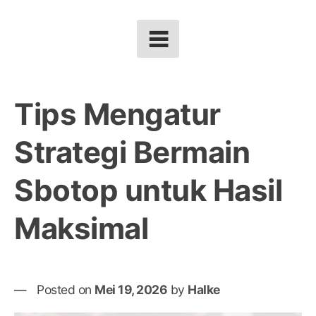
Tips Mengatur
Strategi Bermain
Sbotop untuk Hasil
Maksimal
Posted on
Mei 19, 2026
by
Halke