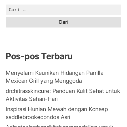
Cari
untuk:
Pos-pos Terbaru
Menyelami Keunikan Hidangan Parrilla
Mexican Grill yang Menggoda
drchitrasskincure: Panduan Kulit Sehat untuk
Aktivitas Sehari-Hari
Inspirasi Hunian Mewah dengan Konsep
saddlebrookecondos Asri