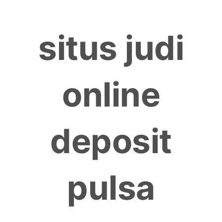
Skip
to
situs judi
content
online
deposit
pulsa