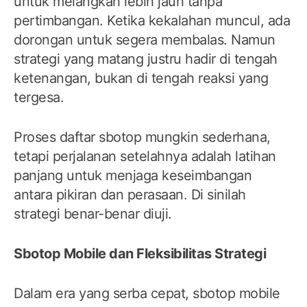
untuk melangkah lebih jauh tanpa
pertimbangan. Ketika kekalahan muncul, ada
dorongan untuk segera membalas. Namun
strategi yang matang justru hadir di tengah
ketenangan, bukan di tengah reaksi yang
tergesa.
Proses daftar sbotop mungkin sederhana,
tetapi perjalanan setelahnya adalah latihan
panjang untuk menjaga keseimbangan
antara pikiran dan perasaan. Di sinilah
strategi benar-benar diuji.
Sbotop Mobile dan Fleksibilitas Strategi
Dalam era yang serba cepat, sbotop mobile