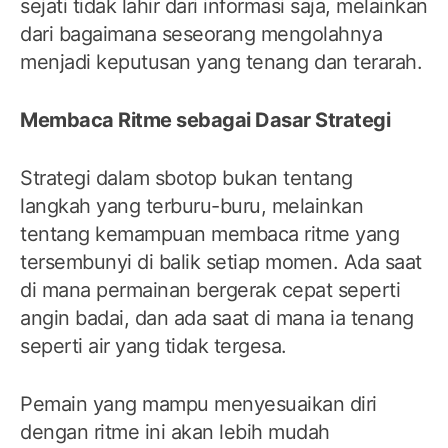
sejati tidak lahir dari informasi saja, melainkan
dari bagaimana seseorang mengolahnya
menjadi keputusan yang tenang dan terarah.
Membaca Ritme sebagai Dasar Strategi
Strategi dalam sbotop bukan tentang
langkah yang terburu-buru, melainkan
tentang kemampuan membaca ritme yang
tersembunyi di balik setiap momen. Ada saat
di mana permainan bergerak cepat seperti
angin badai, dan ada saat di mana ia tenang
seperti air yang tidak tergesa.
Pemain yang mampu menyesuaikan diri
dengan ritme ini akan lebih mudah