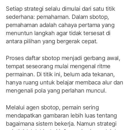
Setiap strategi selalu dimulai dari satu titik
sederhana: pemahaman. Dalam sbotop,
pemahaman adalah cahaya pertama yang
menuntun langkah agar tidak tersesat di
antara pilihan yang bergerak cepat.
Proses daftar sbotop menjadi gerbang awal,
tempat seseorang mulai mengenal ritme
permainan. Di titik ini, belum ada tekanan,
hanya ruang untuk belajar membaca alur dan
mengenali pola yang perlahan muncul.
Melalui agen sbotop, pemain sering
mendapatkan gambaran lebih luas tentang
bagaimana sistem bekerja. Namun strategi