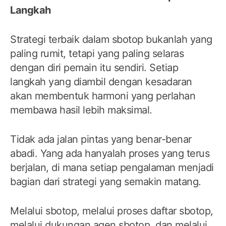
Langkah
Strategi terbaik dalam sbotop bukanlah yang
paling rumit, tetapi yang paling selaras
dengan diri pemain itu sendiri. Setiap
langkah yang diambil dengan kesadaran
akan membentuk harmoni yang perlahan
membawa hasil lebih maksimal.
Tidak ada jalan pintas yang benar-benar
abadi. Yang ada hanyalah proses yang terus
berjalan, di mana setiap pengalaman menjadi
bagian dari strategi yang semakin matang.
Melalui sbotop, melalui proses daftar sbotop,
melalui dukungan agen sbotop, dan melalui