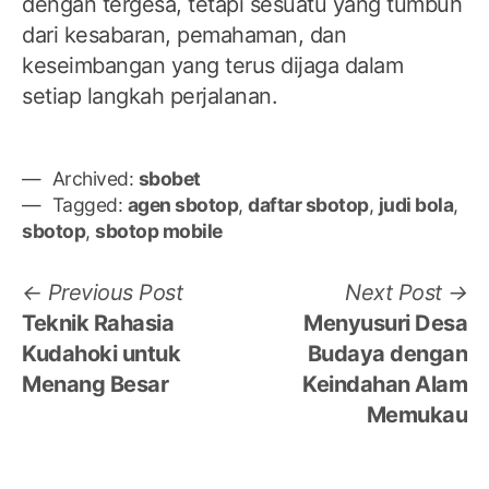
dengan tergesa, tetapi sesuatu yang tumbuh
dari kesabaran, pemahaman, dan
keseimbangan yang terus dijaga dalam
setiap langkah perjalanan.
Archived:
sbobet
Tagged:
agen sbotop
,
daftar sbotop
,
judi bola
,
sbotop
,
sbotop mobile
Navigasi
Previous
N
Previous Post
Next Post
post:
po
Teknik Rahasia
Menyusuri Desa
pos
Kudahoki untuk
Budaya dengan
Menang Besar
Keindahan Alam
Memukau