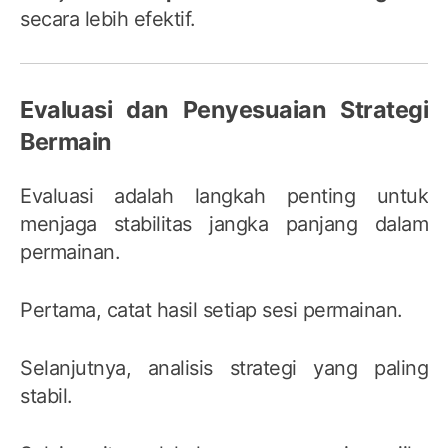
secara lebih efektif.
Evaluasi dan Penyesuaian Strategi
Bermain
Evaluasi adalah langkah penting untuk
menjaga stabilitas jangka panjang dalam
permainan.
Pertama, catat hasil setiap sesi permainan.
Selanjutnya, analisis strategi yang paling
stabil.