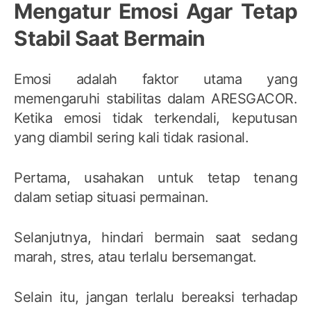
Mengatur Emosi Agar Tetap
Stabil Saat Bermain
Emosi adalah faktor utama yang
memengaruhi stabilitas dalam ARESGACOR.
Ketika emosi tidak terkendali, keputusan
yang diambil sering kali tidak rasional.
Pertama, usahakan untuk tetap tenang
dalam setiap situasi permainan.
Selanjutnya, hindari bermain saat sedang
marah, stres, atau terlalu bersemangat.
Selain itu, jangan terlalu bereaksi terhadap