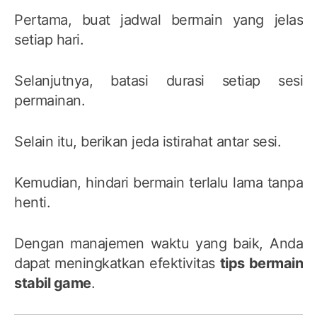
Pertama, buat jadwal bermain yang jelas
setiap hari.
Selanjutnya, batasi durasi setiap sesi
permainan.
Selain itu, berikan jeda istirahat antar sesi.
Kemudian, hindari bermain terlalu lama tanpa
henti.
Dengan manajemen waktu yang baik, Anda
dapat meningkatkan efektivitas
tips bermain
stabil game
.