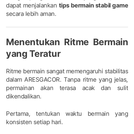
dapat menjalankan
tips bermain stabil game
secara lebih aman.
Menentukan Ritme Bermain
yang Teratur
Ritme bermain sangat memengaruhi stabilitas
dalam ARESGACOR. Tanpa ritme yang jelas,
permainan akan terasa acak dan sulit
dikendalikan.
Pertama, tentukan waktu bermain yang
konsisten setiap hari.