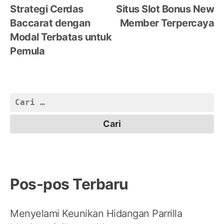
post:
po
Strategi Cerdas
Situs Slot Bonus New
pos
Baccarat dengan
Member Terpercaya
Modal Terbatas untuk
Pemula
Cari
untuk:
Pos-pos Terbaru
Menyelami Keunikan Hidangan Parrilla