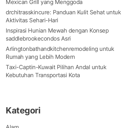
Mexican Grill yang Menggoda
drchitrasskincure: Panduan Kulit Sehat untuk
Aktivitas Sehari-Hari
Inspirasi Hunian Mewah dengan Konsep
saddlebrookecondos Asri
Arlingtonbathandkitchenremodeling untuk
Rumah yang Lebih Modern
Taxi-Captin-Kuwait Pilihan Andal untuk
Kebutuhan Transportasi Kota
Kategori
Alam