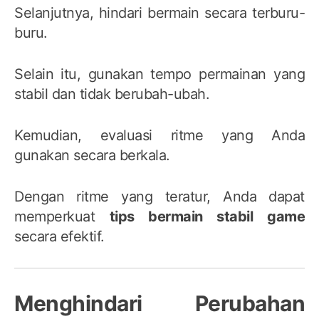
Selanjutnya, hindari bermain secara terburu-
buru.
Selain itu, gunakan tempo permainan yang
stabil dan tidak berubah-ubah.
Kemudian, evaluasi ritme yang Anda
gunakan secara berkala.
Dengan ritme yang teratur, Anda dapat
memperkuat
tips bermain stabil game
secara efektif.
Menghindari Perubahan