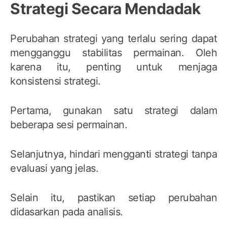
Strategi Secara Mendadak
Perubahan strategi yang terlalu sering dapat
mengganggu stabilitas permainan. Oleh
karena itu, penting untuk menjaga
konsistensi strategi.
Pertama, gunakan satu strategi dalam
beberapa sesi permainan.
Selanjutnya, hindari mengganti strategi tanpa
evaluasi yang jelas.
Selain itu, pastikan setiap perubahan
didasarkan pada analisis.