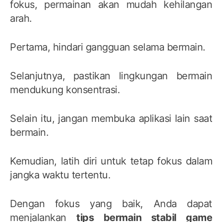
fokus, permainan akan mudah kehilangan
arah.
Pertama, hindari gangguan selama bermain.
Selanjutnya, pastikan lingkungan bermain
mendukung konsentrasi.
Selain itu, jangan membuka aplikasi lain saat
bermain.
Kemudian, latih diri untuk tetap fokus dalam
jangka waktu tertentu.
Dengan fokus yang baik, Anda dapat
menjalankan
tips bermain stabil game