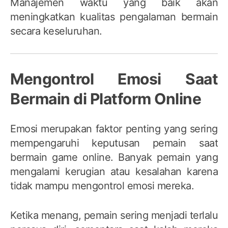
Manajemen waktu yang baik akan
meningkatkan kualitas pengalaman bermain
secara keseluruhan.
Mengontrol Emosi Saat
Bermain di Platform Online
Emosi merupakan faktor penting yang sering
mempengaruhi keputusan pemain saat
bermain game online. Banyak pemain yang
mengalami kerugian atau kesalahan karena
tidak mampu mengontrol emosi mereka.
Ketika menang, pemain sering menjadi terlalu