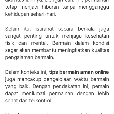
tetap menjadi hiburan tanpa mengganggu
kehidupan sehari-hari.
Selain itu, istirahat secara berkala juga
sangat penting untuk menjaga kesehatan
fisik dan mental. Bermain dalam kondisi
segar akan membantu meningkatkan kualitas
pengalaman bermain.
Dalam konteks ini,
tips bermain aman online
juga mencakup pengelolaan waktu bermain
yang baik. Dengan pendekatan ini, pemain
dapat menikmati permainan dengan lebih
sehat dan terkontrol.