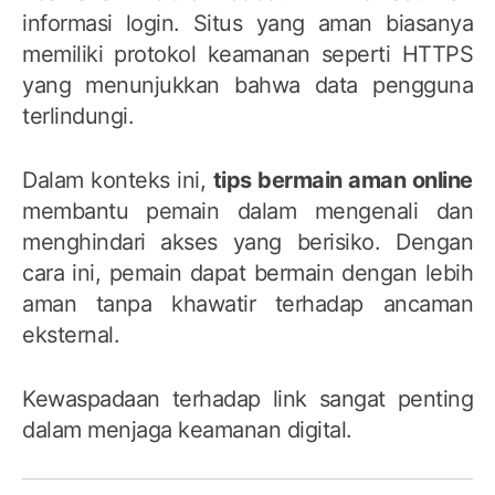
informasi login. Situs yang aman biasanya
memiliki protokol keamanan seperti HTTPS
yang menunjukkan bahwa data pengguna
terlindungi.
Dalam konteks ini,
tips bermain aman online
membantu pemain dalam mengenali dan
menghindari akses yang berisiko. Dengan
cara ini, pemain dapat bermain dengan lebih
aman tanpa khawatir terhadap ancaman
eksternal.
Kewaspadaan terhadap link sangat penting
dalam menjaga keamanan digital.