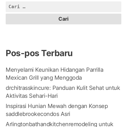
Cari
untuk:
Pos-pos Terbaru
Menyelami Keunikan Hidangan Parrilla
Mexican Grill yang Menggoda
drchitrasskincure: Panduan Kulit Sehat untuk
Aktivitas Sehari-Hari
Inspirasi Hunian Mewah dengan Konsep
saddlebrookecondos Asri
Arlingtonbathandkitchenremodeling untuk