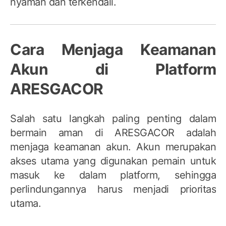
nyaman dan terkendali.
Cara Menjaga Keamanan
Akun di Platform
ARESGACOR
Salah satu langkah paling penting dalam
bermain aman di ARESGACOR adalah
menjaga keamanan akun. Akun merupakan
akses utama yang digunakan pemain untuk
masuk ke dalam platform, sehingga
perlindungannya harus menjadi prioritas
utama.