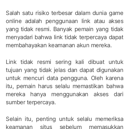
Salah satu risiko terbesar dalam dunia game
online adalah penggunaan link atau akses
yang tidak resmi. Banyak pemain yang tidak
menyadari bahwa link tidak terpercaya dapat
membahayakan keamanan akun mereka.
Link tidak resmi sering kali dibuat untuk
tujuan yang tidak jelas dan dapat digunakan
untuk mencuri data pengguna. Oleh karena
itu, pemain harus selalu memastikan bahwa
mereka hanya menggunakan akses dari
sumber terpercaya.
Selain itu, penting untuk selalu memeriksa
keamanan situs sebelum memasukkan