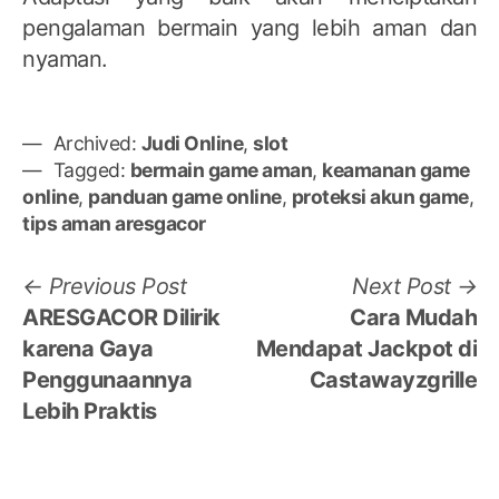
pengalaman bermain yang lebih aman dan
nyaman.
Archived:
Judi Online
,
slot
Tagged:
bermain game aman
,
keamanan game
online
,
panduan game online
,
proteksi akun game
,
tips aman aresgacor
Navigasi
Previous
N
Previous Post
Next Post
post:
po
ARESGACOR Dilirik
Cara Mudah
pos
karena Gaya
Mendapat Jackpot di
Penggunaannya
Castawayzgrille
Lebih Praktis