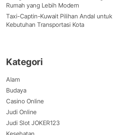
Rumah yang Lebih Modern
Taxi-Captin-Kuwait Pilihan Andal untuk
Kebutuhan Transportasi Kota
Kategori
Alam
Budaya
Casino Online
Judi Online
Judi Slot JOKER123
Kesehatan