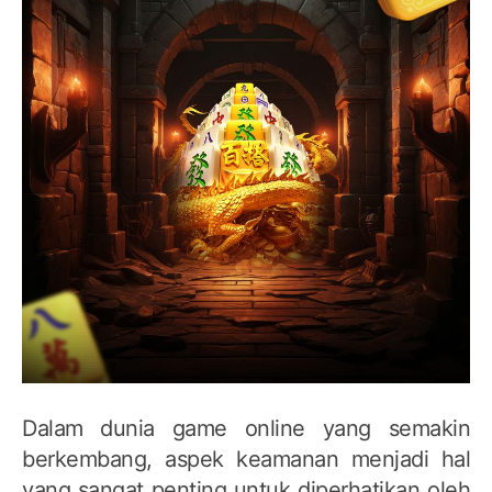
Dalam dunia game online yang semakin
berkembang, aspek keamanan menjadi hal
yang sangat penting untuk diperhatikan oleh