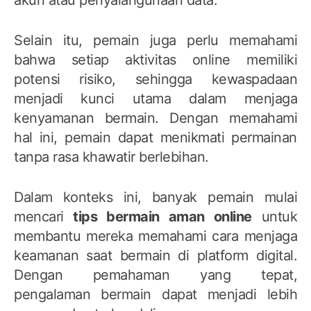
akun atau penyalahgunaan data.
Selain itu, pemain juga perlu memahami
bahwa setiap aktivitas online memiliki
potensi risiko, sehingga kewaspadaan
menjadi kunci utama dalam menjaga
kenyamanan bermain. Dengan memahami
hal ini, pemain dapat menikmati permainan
tanpa rasa khawatir berlebihan.
Dalam konteks ini, banyak pemain mulai
mencari
tips bermain aman online
untuk
membantu mereka memahami cara menjaga
keamanan saat bermain di platform digital.
Dengan pemahaman yang tepat,
pengalaman bermain dapat menjadi lebih