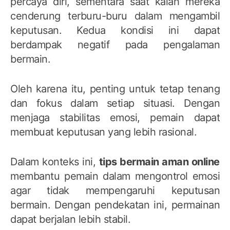
percaya diri, sementara saat kalah mereka
cenderung terburu-buru dalam mengambil
keputusan. Kedua kondisi ini dapat
berdampak negatif pada pengalaman
bermain.
Oleh karena itu, penting untuk tetap tenang
dan fokus dalam setiap situasi. Dengan
menjaga stabilitas emosi, pemain dapat
membuat keputusan yang lebih rasional.
Dalam konteks ini,
tips bermain aman online
membantu pemain dalam mengontrol emosi
agar tidak mempengaruhi keputusan
bermain. Dengan pendekatan ini, permainan
dapat berjalan lebih stabil.