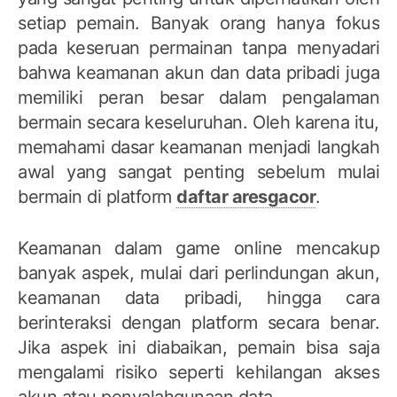
setiap pemain. Banyak orang hanya fokus
pada keseruan permainan tanpa menyadari
bahwa keamanan akun dan data pribadi juga
memiliki peran besar dalam pengalaman
bermain secara keseluruhan. Oleh karena itu,
memahami dasar keamanan menjadi langkah
awal yang sangat penting sebelum mulai
bermain di platform
daftar aresgacor
.
Keamanan dalam game online mencakup
banyak aspek, mulai dari perlindungan akun,
keamanan data pribadi, hingga cara
berinteraksi dengan platform secara benar.
Jika aspek ini diabaikan, pemain bisa saja
mengalami risiko seperti kehilangan akses