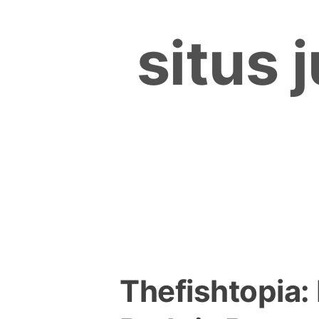
Skip
to
situs 
content
Thefishtopia: