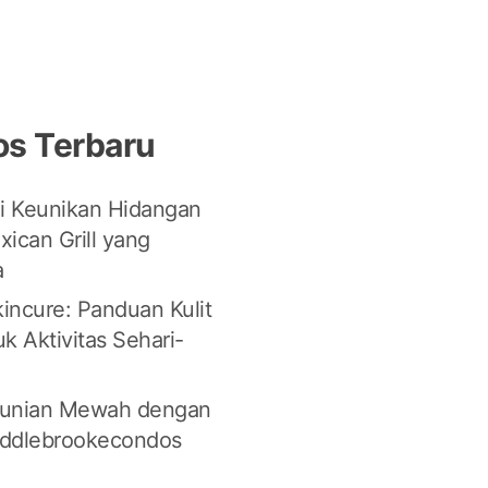
os Terbaru
 Keunikan Hidangan
exican Grill yang
a
kincure: Panduan Kulit
k Aktivitas Sehari-
 Hunian Mewah dengan
addlebrookecondos