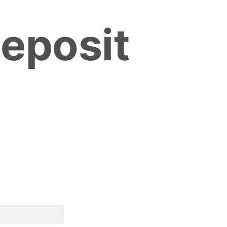
deposit