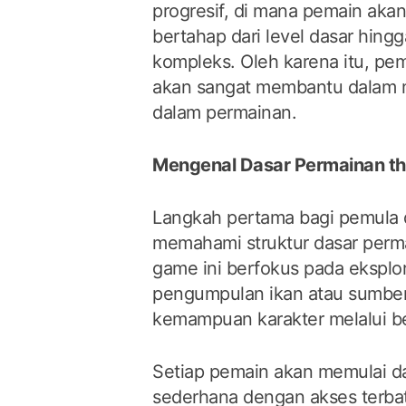
progresif, di mana pemain ak
bertahap dari level dasar hingg
kompleks. Oleh karena itu, p
akan sangat membantu dalam 
dalam permainan.
Mengenal Dasar Permainan th
Langkah pertama bagi pemula
memahami struktur dasar perm
game ini berfokus pada eksplor
pengumpulan ikan atau sumber
kemampuan karakter melalui ber
Setiap pemain akan memulai dar
sederhana dengan akses terbat