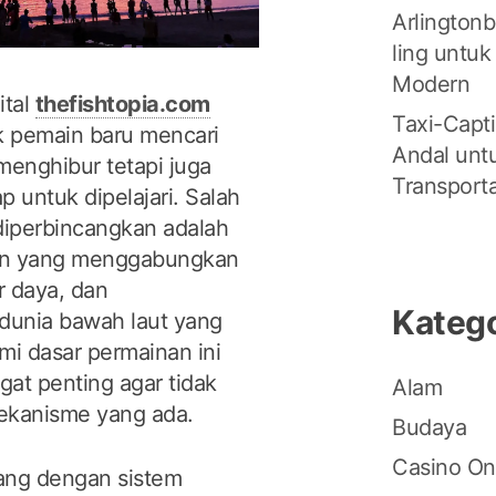
Arlington
ling untu
Modern
ital
thefishtopia.com
Taxi-Capti
ak pemain baru mencari
Andal unt
enghibur tetapi juga
Transporta
 untuk dipelajari. Salah
diperbincangkan adalah
an yang menggabungkan
r daya, dan
Katego
dunia bawah laut yang
i dasar permainan ini
gat penting agar tidak
Alam
mekanisme yang ada.
Budaya
Casino On
ang dengan sistem