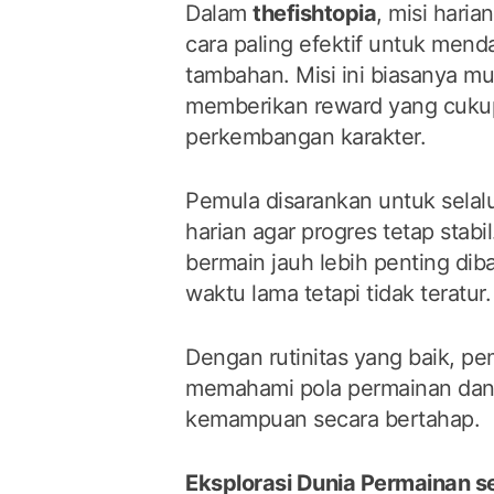
Dalam
thefishtopia
, misi hari
cara paling efektif untuk men
tambahan. Misi ini biasanya m
memberikan reward yang cukup
perkembangan karakter.
Pemula disarankan untuk selal
harian agar progres tetap stabi
bermain jauh lebih penting di
waktu lama tetapi tidak teratur.
Dengan rutinitas yang baik, pe
memahami pola permainan dan
kemampuan secara bertahap.
Eksplorasi Dunia Permainan s