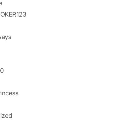
e
 JOKER123
n
ways
00
rincess
ized