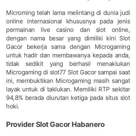
Microming telah lama melintang di dunia judi
online internasional khususnya pada jenis
permainan live casino dan slot online,
dengan nama besar yang dimiliki kini Slot
Gacor bekerja sama dengan Microgaming
untuk hadir dan membawanya kepada anda,
tidak sedikit yang berhasil menaklukan
Microgaming di slot77 Slot Gacor sampai saat
ini, membuktikan Microgaming masih sangat
layak untuk di taklukan. Memiliki RTP sekitar
94,8% berada diurutan ketiga pada situs slot
hoki.
Provider Slot Gacor Habanero