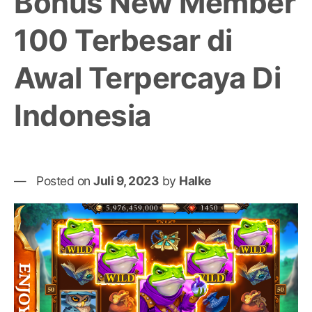
Bonus New Member
100 Terbesar di
Awal Terpercaya Di
Indonesia
Posted on
Juli 9, 2023
by
Halke