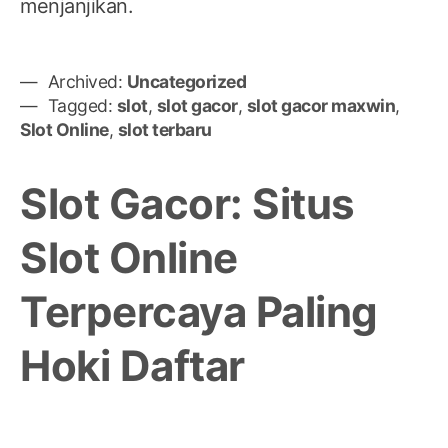
menjanjikan.
Archived:
Uncategorized
Tagged:
slot
,
slot gacor
,
slot gacor maxwin
,
Slot Online
,
slot terbaru
Slot Gacor: Situs
Slot Online
Terpercaya Paling
Hoki Daftar