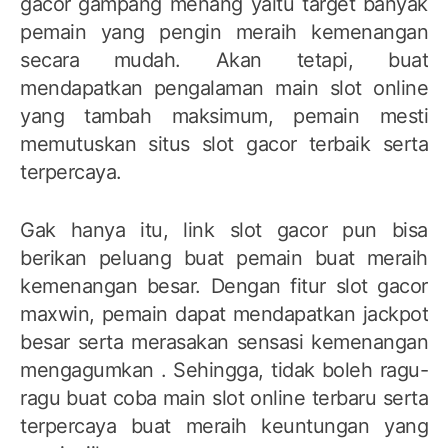
gacor gampang menang yaitu target banyak
pemain yang pengin meraih kemenangan
secara mudah. Akan tetapi, buat
mendapatkan pengalaman main slot online
yang tambah maksimum, pemain mesti
memutuskan situs slot gacor terbaik serta
terpercaya.
Gak hanya itu, link slot gacor pun bisa
berikan peluang buat pemain buat meraih
kemenangan besar. Dengan fitur slot gacor
maxwin, pemain dapat mendapatkan jackpot
besar serta merasakan sensasi kemenangan
mengagumkan . Sehingga, tidak boleh ragu-
ragu buat coba main slot online terbaru serta
terpercaya buat meraih keuntungan yang