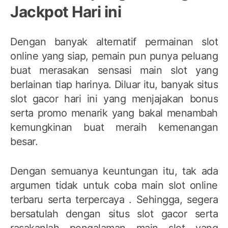
Jackpot Hari ini
Dengan banyak alternatif permainan slot
online yang siap, pemain pun punya peluang
buat merasakan sensasi main slot yang
berlainan tiap harinya. Diluar itu, banyak situs
slot gacor hari ini yang menjajakan bonus
serta promo menarik yang bakal menambah
kemungkinan buat meraih kemenangan
besar.
Dengan semuanya keuntungan itu, tak ada
argumen tidak untuk coba main slot online
terbaru serta terpercaya . Sehingga, segera
bersatulah dengan situs slot gacor serta
rasakanlah pengalaman main slot yang