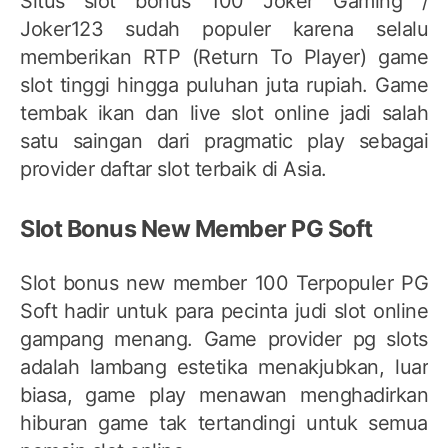
Situs slot bonus 100 Joker Gaming /
Joker123 sudah populer karena selalu
memberikan RTP (Return To Player) game
slot tinggi hingga puluhan juta rupiah. Game
tembak ikan dan live slot online jadi salah
satu saingan dari pragmatic play sebagai
provider daftar slot terbaik di Asia.
Slot Bonus New Member PG Soft
Slot bonus new member 100 Terpopuler PG
Soft hadir untuk para pecinta judi slot online
gampang menang. Game provider pg slots
adalah lambang estetika menakjubkan, luar
biasa, game play menawan menghadirkan
hiburan game tak tertandingi untuk semua