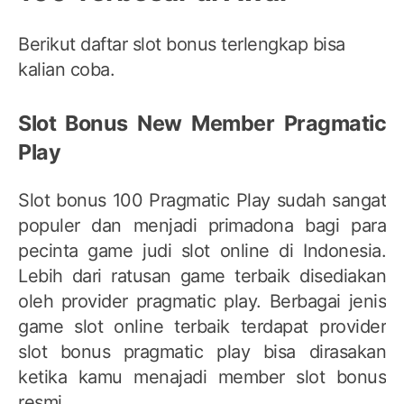
Berikut daftar slot bonus terlengkap bisa
kalian coba.
Slot Bonus New Member Pragmatic
Play
Slot bonus 100 Pragmatic Play sudah sangat
populer dan menjadi primadona bagi para
pecinta game judi slot online di Indonesia.
Lebih dari ratusan game terbaik disediakan
oleh provider pragmatic play. Berbagai jenis
game slot online terbaik terdapat provider
slot bonus pragmatic play bisa dirasakan
ketika kamu menajadi member slot bonus
resmi.