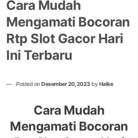
Cara Mudah
Mengamati Bocoran
Rtp Slot Gacor Hari
Ini Terbaru
Posted on
Desember 20, 2023
by
Halke
Cara Mudah
Mengamati Bocoran