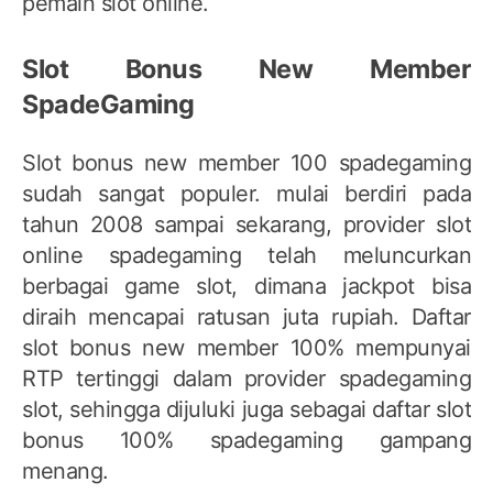
pemain slot online.
Slot Bonus New Member
SpadeGaming
Slot bonus new member 100 spadegaming
sudah sangat populer. mulai berdiri pada
tahun 2008 sampai sekarang, provider slot
online spadegaming telah meluncurkan
berbagai game slot, dimana jackpot bisa
diraih mencapai ratusan juta rupiah. Daftar
slot bonus new member 100% mempunyai
RTP tertinggi dalam provider spadegaming
slot, sehingga dijuluki juga sebagai daftar slot
bonus 100% spadegaming gampang
menang.