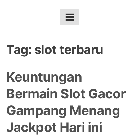
Tag:
slot terbaru
Keuntungan
Bermain Slot Gacor
Gampang Menang
Jackpot Hari ini