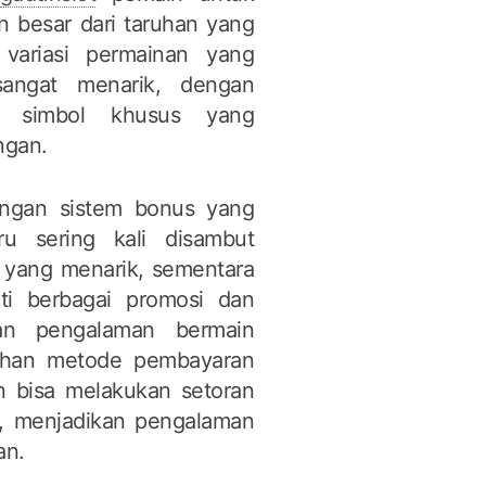
 besar dari taruhan yang
 variasi permainan yang
sangat menarik, dengan
n simbol khusus yang
ngan.
dengan sistem bonus yang
u sering kali disambut
 yang menarik, sementara
ti berbagai promosi dan
an pengalaman bermain
lihan metode pembayaran
 bisa melakukan setoran
, menjadikan pengalaman
an.