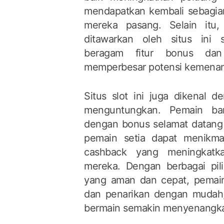
mendapatkan kembali sebagian
mereka pasang. Selain itu,
ditawarkan oleh situs ini 
beragam fitur bonus da
memperbesar potensi kemena
Situs slot ini juga dikenal 
menguntungkan. Pemain bar
dengan bonus selamat datang
pemain setia dapat menikma
cashback yang meningkatk
mereka. Dengan berbagai pi
yang aman dan cepat, pemain
dan penarikan dengan mudah
bermain semakin menyenangk