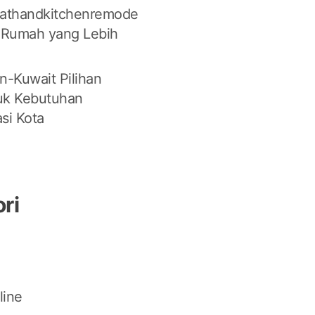
bathandkitchenremode
k Rumah yang Lebih
n-Kuwait Pilihan
uk Kebutuhan
si Kota
ri
line