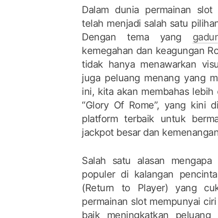
Dalam dunia permainan slot 
telah menjadi salah satu piliha
Dengan tema yang
gadu
kemegahan dan keagungan Rom
tidak hanya menawarkan vis
juga peluang menang yang me
ini, kita akan membahas lebih
“Glory Of Rome”, yang kini d
platform terbaik untuk ber
jackpot besar dan kemenanga
Salah satu alasan mengapa 
populer di kalangan pencint
(Return to Player) yang cuk
permainan slot mempunyai ciri
baik meningkatkan peluang