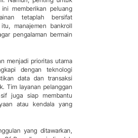
ini. Namun, penting untuk
 ini memberikan peluang
nan tetaplah bersifat
itu, manajemen bankroll
 agar pengalaman bermain
an menjadi prioritas utama
ngkapi dengan teknologi
tikan data dan transaksi
ik. Tim layanan pelanggan
nsif juga siap membantu
yaan atau kendala yang
ggulan yang ditawarkan,