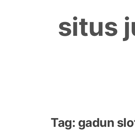
Skip
to
situs 
content
Tag:
gadun slo