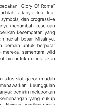
mbedakan “Glory Of Rome”
adalah adanya fitur-fitur
ld symbols, dan progressive
ak hanya menambah keseruan
mberikan kesempatan yang
n hadiah besar. Misalnya,
an pemain untuk berputar
o mereka, sementara wild
ol lain untuk menciptakan
i situs slot gacor (mudah
menawarkan keunggulan
Banyak pemain melaporkan
kemenangan yang cukup