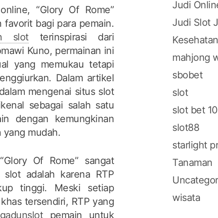
Judi Onlin
online, “Glory Of Rome”
Judi Slot
n favorit bagi para pemain.
n slot
terinspirasi dari
Kesehata
awi Kuno, permainan ini
mahjong 
ual yang memukau tetapi
sbobet
nggiurkan. Dalam artikel
 dalam mengenai situs slot
slot
ikenal sebagai salah satu
slot bet 1
main dengan kemungkinan
slot88
n yang mudah.
starlight p
“Glory Of Rome” sangat
Tanaman
a slot adalah karena RTP
Uncategor
up tinggi. Meski setiap
wisata
 khas tersendiri, RTP yang
gadunslot
pemain untuk