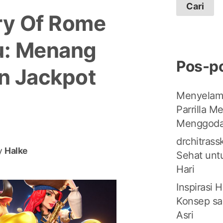
ory Of Rome
u: Menang
Pos-p
n Jackpot
Menyelami
Parrilla M
Menggod
drchitrass
y
Halke
Sehat untu
Hari
Inspirasi
Konsep s
Asri