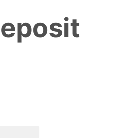
deposit