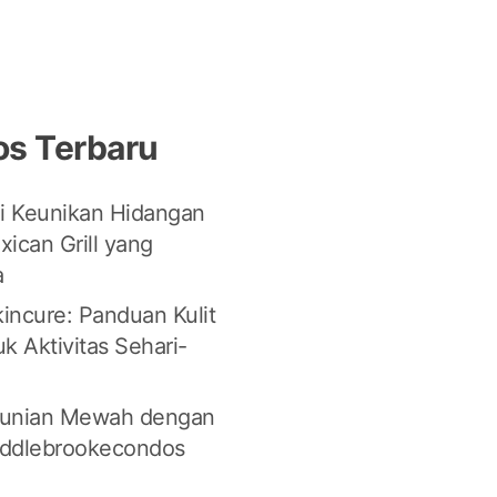
os Terbaru
 Keunikan Hidangan
exican Grill yang
a
kincure: Panduan Kulit
k Aktivitas Sehari-
 Hunian Mewah dengan
addlebrookecondos