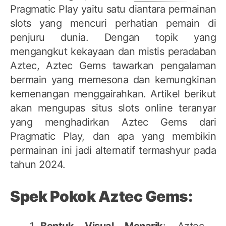
Pragmatic Play yaitu satu diantara permainan
slots yang mencuri perhatian pemain di
penjuru dunia. Dengan topik yang
mengangkut kekayaan dan mistis peradaban
Aztec, Aztec Gems tawarkan pengalaman
bermain yang memesona dan kemungkinan
kemenangan menggairahkan. Artikel berikut
akan mengupas situs slots online teranyar
yang menghadirkan Aztec Gems dari
Pragmatic Play, dan apa yang membikin
permainan ini jadi alternatif termashyur pada
tahun 2024.
Spek Pokok Aztec Gems:
Bentuk Visual Menarik
: Aztec