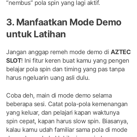
“nembus” pola spin yang lagi aktif.
3. Manfaatkan Mode Demo
untuk Latihan
Jangan anggap remeh mode demo di
AZTEC
SLOT
! Ini fitur keren buat kamu yang pengen
belajar pola spin dan timing yang pas tanpa
harus ngeluarin uang asli dulu.
Coba deh, main di mode demo selama
beberapa sesi. Catat pola-pola kemenangan
yang keluar, dan pelajari kapan waktunya
spin cepat, kapan harus slow spin. Biasanya,
kalau kamu udah familiar sama pola di mode