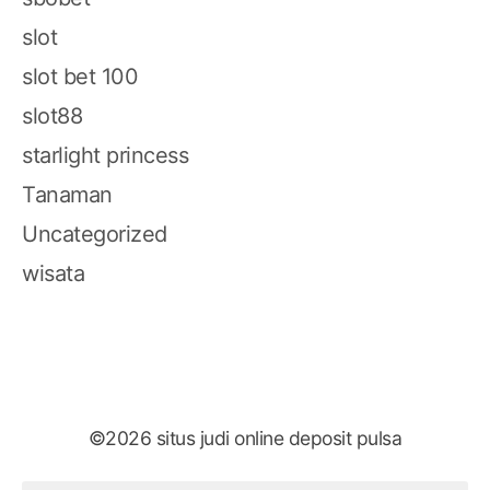
slot
slot bet 100
slot88
starlight princess
Tanaman
Uncategorized
wisata
©2026 situs judi online deposit pulsa