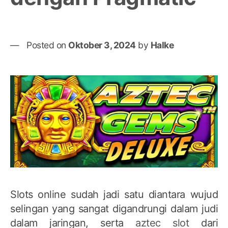
Posted on
Oktober 3, 2024
by
Halke
Slots online sudah jadi satu diantara wujud
selingan yang sangat digandrungi dalam judi
dalam jaringan, serta
aztec slot
dari