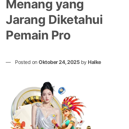
Menang yang
Jarang Diketahui
Pemain Pro
Posted on
Oktober 24, 2025
by
Halke