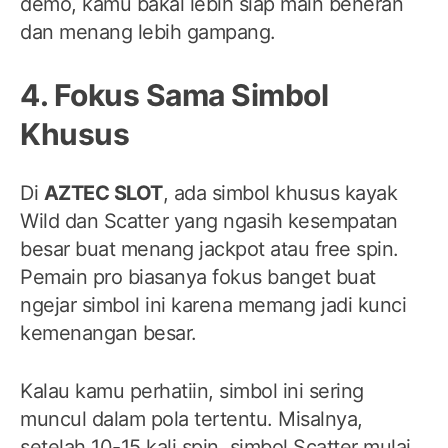
demo, kamu bakal lebih siap main beneran
dan menang lebih gampang.
4. Fokus Sama Simbol
Khusus
Di
AZTEC SLOT
, ada simbol khusus kayak
Wild dan Scatter yang ngasih kesempatan
besar buat menang jackpot atau free spin.
Pemain pro biasanya fokus banget buat
ngejar simbol ini karena memang jadi kunci
kemenangan besar.
Kalau kamu perhatiin, simbol ini sering
muncul dalam pola tertentu. Misalnya,
setelah 10-15 kali spin, simbol Scatter mulai