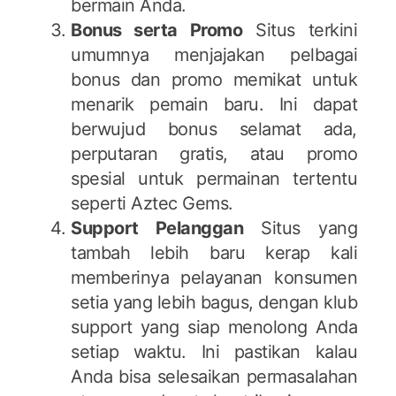
bermain Anda.
Bonus serta Promo
Situs terkini
umumnya menjajakan pelbagai
bonus dan promo memikat untuk
menarik pemain baru. Ini dapat
berwujud bonus selamat ada,
perputaran gratis, atau promo
spesial untuk permainan tertentu
seperti Aztec Gems.
Support Pelanggan
Situs yang
tambah lebih baru kerap kali
memberinya pelayanan konsumen
setia yang lebih bagus, dengan klub
support yang siap menolong Anda
setiap waktu. Ini pastikan kalau
Anda bisa selesaikan permasalahan