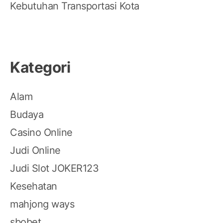
Kebutuhan Transportasi Kota
Kategori
Alam
Budaya
Casino Online
Judi Online
Judi Slot JOKER123
Kesehatan
mahjong ways
sbobet