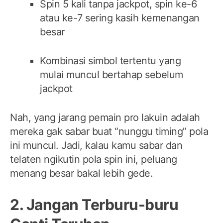
Spin 5 kali tanpa jackpot, spin ke-6
atau ke-7 sering kasih kemenangan
besar
Kombinasi simbol tertentu yang
mulai muncul bertahap sebelum
jackpot
Nah, yang jarang pemain pro lakuin adalah
mereka gak sabar buat “nunggu timing” pola
ini muncul. Jadi, kalau kamu sabar dan
telaten ngikutin pola spin ini, peluang
menang besar bakal lebih gede.
2. Jangan Terburu-buru