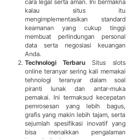
cara legal serta aman. Ini bermakna
kalau situs itu
mengimplementasikan standard
keamanan yang cukup tinggi
membuat perlindungan personal
data serta negosiasi keuangan
Anda.
Technologi Terbaru
Situs slots
online teranyar sering kali memakai
tehnologi teranyar dalam soal
piranti lunak dan antar-muka
pemakai. Ini termaksud kecepatan
pemrosesan yang lebih bagus,
grafis yang makin lebih tajam, serta
sejumlah spesifikasi inovatif yang
bisa menaikkan pengalaman