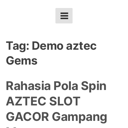
Tag:
Demo aztec
Gems
Rahasia Pola Spin
AZTEC SLOT
GACOR Gampang