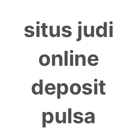
Skip
to
situs judi
content
online
deposit
pulsa