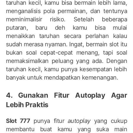
taruhan kecil, kamu bisa bermain lebih lama,
menganalisis pola permainan, dan tentunya
meminimalisir risiko. Setelah beberapa
putaran, baru deh kamu bisa mulai
menaikkan taruhan secara perlahan kalau
sudah merasa nyaman. Ingat, bermain slot itu
bukan soal cepat-cepat menang, tapi soal
memaksimalkan peluang yang ada. Dengan
taruhan kecil, kamu punya kesempatan lebih
banyak untuk mendapatkan kemenangan.
4. Gunakan Fitur Autoplay Agar
Lebih Praktis
Slot 777
punya fitur
autoplay
yang cukup
membantu buat kamu yang suka main