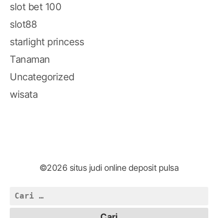
slot bet 100
slot88
starlight princess
Tanaman
Uncategorized
wisata
©2026 situs judi online deposit pulsa
Cari
untuk: