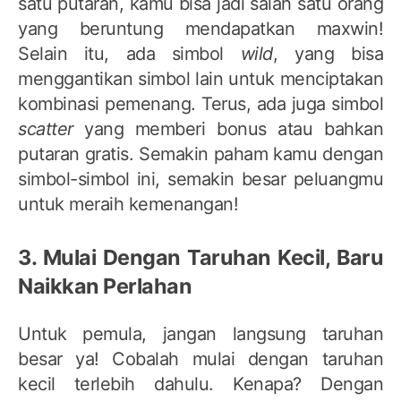
satu putaran, kamu bisa jadi salah satu orang
yang beruntung mendapatkan maxwin!
Selain itu, ada simbol
wild
, yang bisa
menggantikan simbol lain untuk menciptakan
kombinasi pemenang. Terus, ada juga simbol
scatter
yang memberi bonus atau bahkan
putaran gratis. Semakin paham kamu dengan
simbol-simbol ini, semakin besar peluangmu
untuk meraih kemenangan!
3. Mulai Dengan Taruhan Kecil, Baru
Naikkan Perlahan
Untuk pemula, jangan langsung taruhan
besar ya! Cobalah mulai dengan taruhan
kecil terlebih dahulu. Kenapa? Dengan