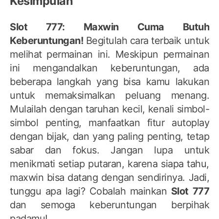
Kesimpulan
Slot 777: Maxwin Cuma Butuh
Keberuntungan!
Begitulah cara terbaik untuk
melihat permainan ini. Meskipun permainan
ini mengandalkan keberuntungan, ada
beberapa langkah yang bisa kamu lakukan
untuk memaksimalkan peluang menang.
Mulailah dengan taruhan kecil, kenali simbol-
simbol penting, manfaatkan fitur autoplay
dengan bijak, dan yang paling penting, tetap
sabar dan fokus. Jangan lupa untuk
menikmati setiap putaran, karena siapa tahu,
maxwin bisa datang dengan sendirinya. Jadi,
tunggu apa lagi? Cobalah mainkan
Slot 777
dan semoga keberuntungan berpihak
padamu!