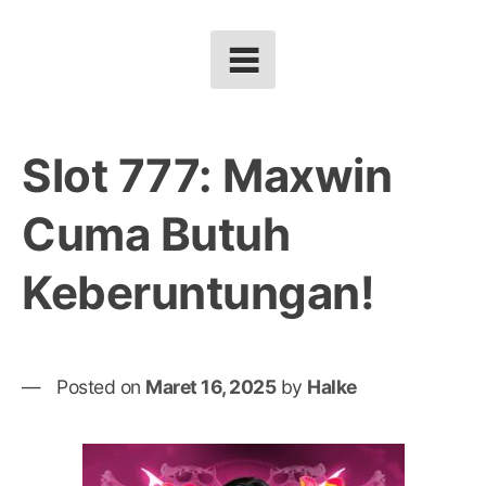
Slot 777: Maxwin
Cuma Butuh
Keberuntungan!
Posted on
Maret 16, 2025
by
Halke