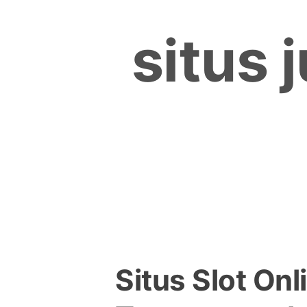
Skip
to
situs 
content
Situs Slot Onl