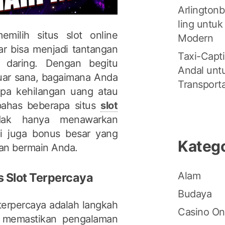
Arlington
ling untu
emilih situs slot online
Modern
r bisa menjadi tantangan
Taxi-Capti
i daring. Dengan begitu
Andal unt
luar sana, bagaimana Anda
Transporta
npa kehilangan uang atau
bahas beberapa situs
slot
dak hanya menawarkan
i juga bonus besar yang
Katego
an bermain Anda.
Alam
 Slot Terpercaya
Budaya
 terpercaya adalah langkah
Casino On
 memastikan pengalaman