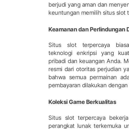
berjudi yang aman dan menyen
keuntungan memilih situs slot 
Keamanan dan Perlindungan 
Situs slot terpercaya bias
teknologi enkripsi yang kua
pribadi dan keuangan Anda. Me
resmi dari otoritas perjudian 
bahwa semua permainan adal
pembayaran dilakukan dengan 
Koleksi Game Berkualitas
Situs slot terpercaya beker
perangkat lunak terkemuka u