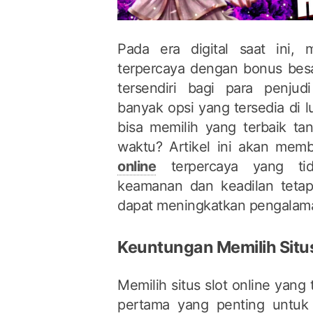
Pada era digital saat ini, m
terpercaya dengan bonus besa
tersendiri bagi para penjud
banyak opsi yang tersedia di 
bisa memilih yang terbaik ta
waktu? Artikel ini akan mem
online
terpercaya yang ti
keamanan dan keadilan tetap
dapat meningkatkan pengalam
Keuntungan Memilih Situs
Memilih situs slot online yang
pertama yang penting untuk