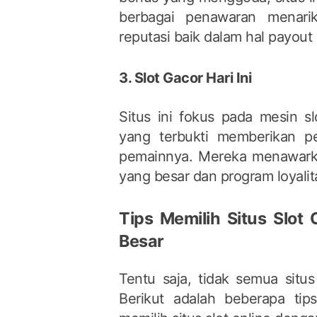
berbagai penawaran menarik
reputasi baik dalam hal payout 
3. Slot Gacor Hari Ini
Situs ini fokus pada mesin s
yang terbukti memberikan p
pemainnya. Mereka menawark
yang besar dan program loyal
Tips Memilih Situs Slot
Besar
Tentu saja, tidak semua situs
Berikut adalah beberapa ti