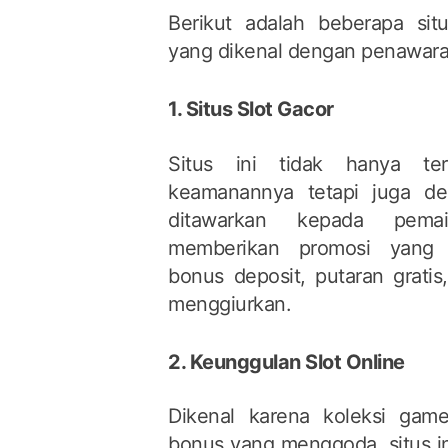
Berikut adalah beberapa situ
yang dikenal dengan penawara
1. Situs Slot Gacor
Situs ini tidak hanya ter
keamanannya tetapi juga d
ditawarkan kepada pema
memberikan promosi yang 
bonus deposit, putaran grati
menggiurkan.
2. Keunggulan Slot Online
Dikenal karena koleksi gam
bonus yang menggoda, situs i