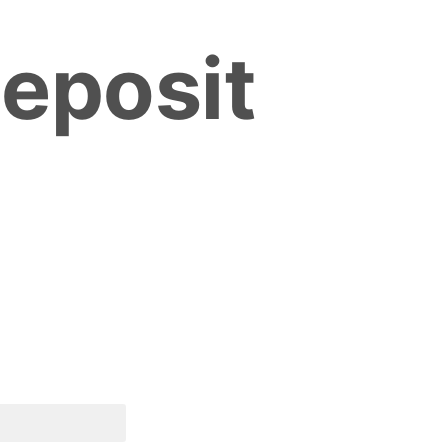
deposit