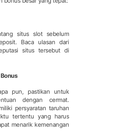
an bonus besar yang tepat:
ntang situs slot sebelum
posit. Baca ulasan dari
putasi situs tersebut di
 Bonus
pa pun, pastikan untuk
ntuan dengan cermat.
liki persyaratan taruhan
ktu tertentu yang harus
apat menarik kemenangan