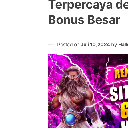
Terpercaya d
Bonus Besar
Posted on
Juli 10, 2024
by
Hal