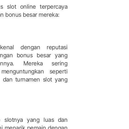
s slot online terpercaya
n bonus besar mereka:
kenal dengan reputasi
engan bonus besar yang
innya. Mereka sering
menguntungkan seperti
s, dan turnamen slot yang
e slotnya yang luas dan
ni menarik pemain dengan