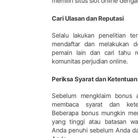
memilih situs slot online deng
Cari Ulasan dan Reputasi
Selalu lakukan penelitian te
mendaftar dan melakukan de
pemain lain dan cari tahu re
komunitas perjudian online.
Periksa Syarat dan Ketentuan
Sebelum mengklaim bonus a
membaca syarat dan kete
Beberapa bonus mungkin memi
yang tinggi atau batasan wa
Anda penuhi sebelum Anda d