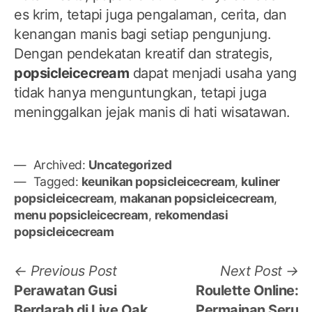
es krim, tetapi juga pengalaman, cerita, dan
kenangan manis bagi setiap pengunjung.
Dengan pendekatan kreatif dan strategis,
popsicleicecream
dapat menjadi usaha yang
tidak hanya menguntungkan, tetapi juga
meninggalkan jejak manis di hati wisatawan.
Archived:
Uncategorized
Tagged:
keunikan popsicleicecream
,
kuliner
popsicleicecream
,
makanan popsicleicecream
,
menu popsicleicecream
,
rekomendasi
popsicleicecream
Navigasi
Previous
N
Previous Post
Next Post
post:
po
Perawatan Gusi
Roulette Online:
pos
Berdarah di Live Oak
Permainan Seru