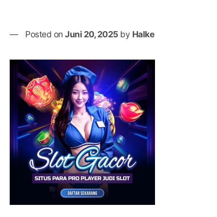
Posted on
Juni 20, 2025
by
Halke