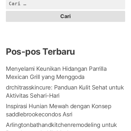
Cari
untuk:
Pos-pos Terbaru
Menyelami Keunikan Hidangan Parrilla
Mexican Grill yang Menggoda
drchitrasskincure: Panduan Kulit Sehat untuk
Aktivitas Sehari-Hari
Inspirasi Hunian Mewah dengan Konsep
saddlebrookecondos Asri
Arlingtonbathandkitchenremodeling untuk