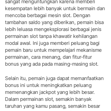
sangat menguntungkan karena memberi
kesempatan lebih banyak untuk bermain dan
mencoba berbagai mesin slot. Dengan
tambahan saldo yang diberikan, pemain bisa
lebih leluasa mengeksplorasi berbagai jenis
permainan slot tanpa khawatir kehilangan
modal awal. Ini juga memberi peluang bagi
pemain baru untuk mempelajari mekanisme
permainan, cara menang, dan fitur-fitur
bonus yang ada pada masing-masing slot.
Selain itu, pemain juga dapat memanfaatkan
bonus ini untuk meningkatkan peluang
memenangkan jackpot yang lebih besar.
Dalam permainan slot, semakin banyak
taruhan yang kamu pasang, semakin besar