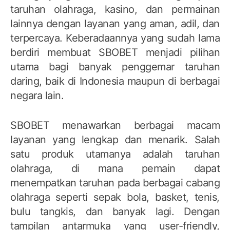
taruhan olahraga, kasino, dan permainan
lainnya dengan layanan yang aman, adil, dan
terpercaya. Keberadaannya yang sudah lama
berdiri membuat SBOBET menjadi pilihan
utama bagi banyak penggemar taruhan
daring, baik di Indonesia maupun di berbagai
negara lain.
SBOBET menawarkan berbagai macam
layanan yang lengkap dan menarik. Salah
satu produk utamanya adalah taruhan
olahraga, di mana pemain dapat
menempatkan taruhan pada berbagai cabang
olahraga seperti sepak bola, basket, tenis,
bulu tangkis, dan banyak lagi. Dengan
tampilan antarmuka yang user-friendly,