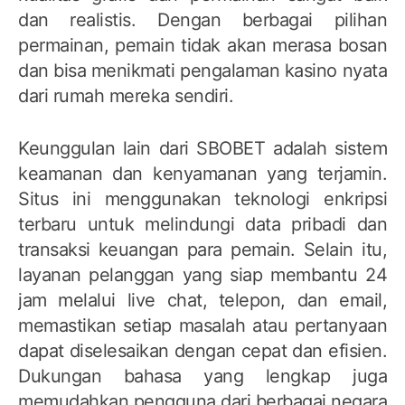
dan realistis. Dengan berbagai pilihan
permainan, pemain tidak akan merasa bosan
dan bisa menikmati pengalaman kasino nyata
dari rumah mereka sendiri.
Keunggulan lain dari SBOBET adalah sistem
keamanan dan kenyamanan yang terjamin.
Situs ini menggunakan teknologi enkripsi
terbaru untuk melindungi data pribadi dan
transaksi keuangan para pemain. Selain itu,
layanan pelanggan yang siap membantu 24
jam melalui live chat, telepon, dan email,
memastikan setiap masalah atau pertanyaan
dapat diselesaikan dengan cepat dan efisien.
Dukungan bahasa yang lengkap juga
memudahkan pengguna dari berbagai negara