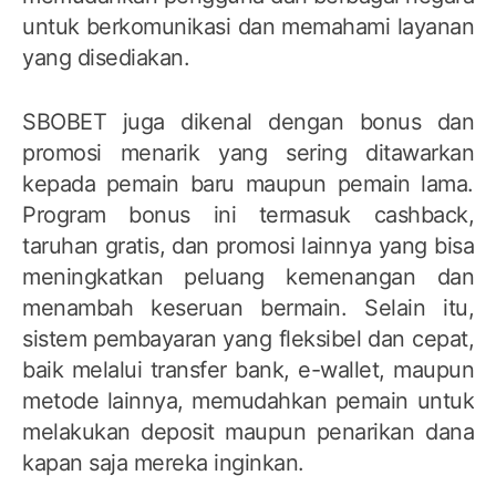
untuk berkomunikasi dan memahami layanan
yang disediakan.
SBOBET juga dikenal dengan bonus dan
promosi menarik yang sering ditawarkan
kepada pemain baru maupun pemain lama.
Program bonus ini termasuk cashback,
taruhan gratis, dan promosi lainnya yang bisa
meningkatkan peluang kemenangan dan
menambah keseruan bermain. Selain itu,
sistem pembayaran yang fleksibel dan cepat,
baik melalui transfer bank, e-wallet, maupun
metode lainnya, memudahkan pemain untuk
melakukan deposit maupun penarikan dana
kapan saja mereka inginkan.