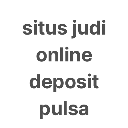
Skip
to
situs judi
content
online
deposit
pulsa