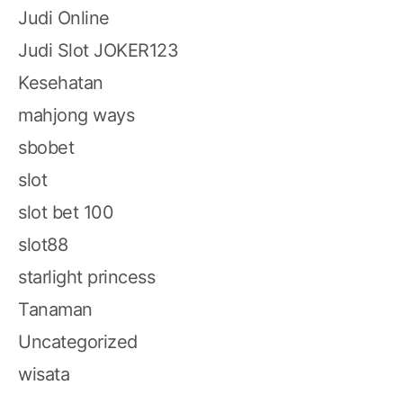
Judi Online
Judi Slot JOKER123
Kesehatan
mahjong ways
sbobet
slot
slot bet 100
slot88
starlight princess
Tanaman
Uncategorized
wisata