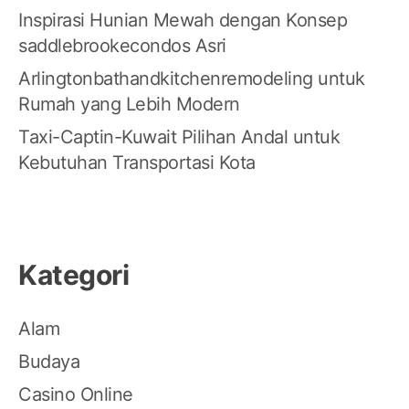
Inspirasi Hunian Mewah dengan Konsep
saddlebrookecondos Asri
Arlingtonbathandkitchenremodeling untuk
Rumah yang Lebih Modern
Taxi-Captin-Kuwait Pilihan Andal untuk
Kebutuhan Transportasi Kota
Kategori
Alam
Budaya
Casino Online