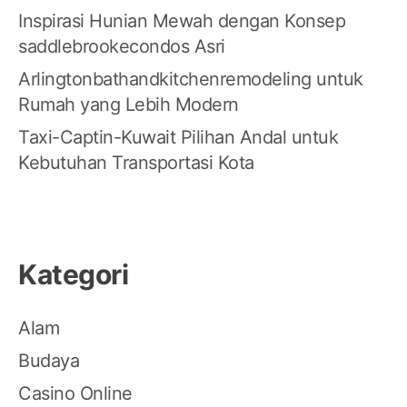
Inspirasi Hunian Mewah dengan Konsep
saddlebrookecondos Asri
Arlingtonbathandkitchenremodeling untuk
Rumah yang Lebih Modern
Taxi-Captin-Kuwait Pilihan Andal untuk
Kebutuhan Transportasi Kota
Kategori
Alam
Budaya
Casino Online