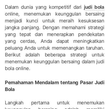
Dalam dunia yang kompetitif dari
judi bola
online, menemukan keunggulan bersaing
menjadi kunci untuk meraih kesuksesan
jangka panjang. Dengan memahami strategi
yang tepat dan menerapkan pendekatan
yang cerdas, Anda dapat meningkatkan
peluang Anda untuk memenangkan taruhan.
Berikut adalah beberapa strategi untuk
menemukan keunggulan bersaing dalam judi
bola online.
Pemahaman Mendalam tentang Pasar Judi
Bola
Langkah pertama untuk menemukan