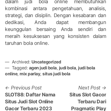
dalam judi bola online membutuhkan
kombinasi antara pengetahuan, analisis,
strategi, dan disiplin. Dengan kesabaran dan
dedikasi, Anda dapat membangun
keunggulan bersaing Anda sendiri dan
meraih kesuksesan yang konsisten dalam
taruhan bola online.
Archived:
Uncategorized
Tagged:
agen judi bola
,
judi bola
,
judi bola
online
,
mix parlay
,
situs judi bola
Navigasi
Previous
N
Previous Post
Next Post
post:
po
SLOT88: Daftar Nama
Situs Slot Gacor
pos
Situs Judi Slot Online
Terbaru Dari
Gacor Terbaru 2023
Pragmatic Play