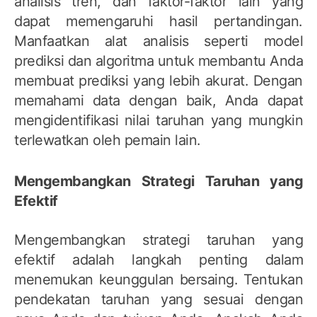
analisis tren, dan faktor-faktor lain yang
dapat memengaruhi hasil pertandingan.
Manfaatkan alat analisis seperti model
prediksi dan algoritma untuk membantu Anda
membuat prediksi yang lebih akurat. Dengan
memahami data dengan baik, Anda dapat
mengidentifikasi nilai taruhan yang mungkin
terlewatkan oleh pemain lain.
Mengembangkan Strategi Taruhan yang
Efektif
Mengembangkan strategi taruhan yang
efektif adalah langkah penting dalam
menemukan keunggulan bersaing. Tentukan
pendekatan taruhan yang sesuai dengan