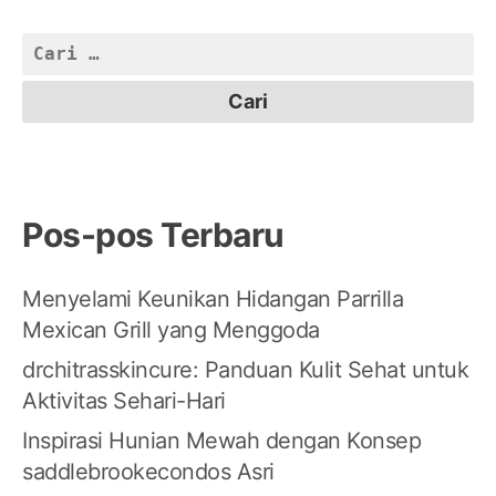
Cari
untuk:
Pos-pos Terbaru
Menyelami Keunikan Hidangan Parrilla
Mexican Grill yang Menggoda
drchitrasskincure: Panduan Kulit Sehat untuk
Aktivitas Sehari-Hari
Inspirasi Hunian Mewah dengan Konsep
saddlebrookecondos Asri