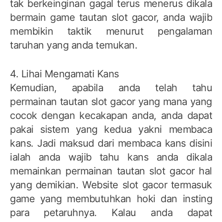
tak berkeinginan gagal terus menerus dikala
bermain game tautan slot gacor, anda wajib
membikin taktik menurut pengalaman
taruhan yang anda temukan.
4. Lihai Mengamati Kans
Kemudian, apabila anda telah tahu
permainan tautan slot gacor yang mana yang
cocok dengan kecakapan anda, anda dapat
pakai sistem yang kedua yakni membaca
kans. Jadi maksud dari membaca kans disini
ialah anda wajib tahu kans anda dikala
memainkan permainan tautan slot gacor hal
yang demikian. Website slot gacor termasuk
game yang membutuhkan hoki dan insting
para petaruhnya. Kalau anda dapat