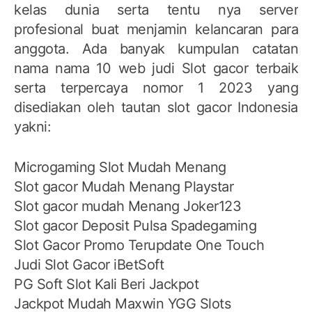
kelas dunia serta tentu nya server
profesional buat menjamin kelancaran para
anggota. Ada banyak kumpulan catatan
nama nama 10 web judi Slot gacor terbaik
serta terpercaya nomor 1 2023 yang
disediakan oleh tautan slot gacor Indonesia
yakni:
Microgaming Slot Mudah Menang
Slot gacor Mudah Menang Playstar
Slot gacor mudah Menang Joker123
Slot gacor Deposit Pulsa Spadegaming
Slot Gacor Promo Terupdate One Touch
Judi Slot Gacor iBetSoft
PG Soft Slot Kali Beri Jackpot
Jackpot Mudah Maxwin YGG Slots