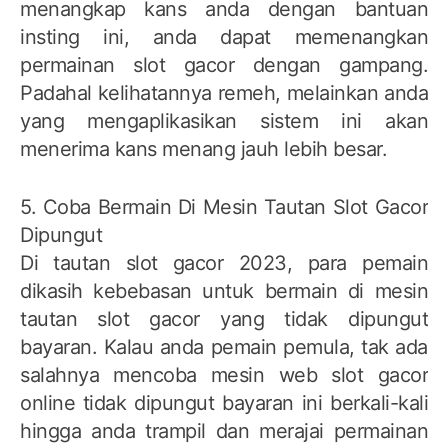
menangkap kans anda dengan bantuan
insting ini, anda dapat memenangkan
permainan slot gacor dengan gampang.
Padahal kelihatannya remeh, melainkan anda
yang mengaplikasikan sistem ini akan
menerima kans menang jauh lebih besar.
5. Coba Bermain Di Mesin Tautan Slot Gacor
Dipungut
Di tautan slot gacor 2023, para pemain
dikasih kebebasan untuk bermain di mesin
tautan slot gacor yang tidak dipungut
bayaran. Kalau anda pemain pemula, tak ada
salahnya mencoba mesin web slot gacor
online tidak dipungut bayaran ini berkali-kali
hingga anda trampil dan merajai permainan