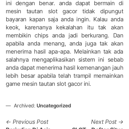
ini dengan benar. anda dapat bermain di
mesin tautan slot gacor tidak dipungut
bayaran kapan saja anda ingin. Kalau anda
keok, karenanya kekalahan itu tak akan
membikin chips anda jadi berkurang. Dan
apabila anda menang, anda juga tak akan
menerima hasil apa-apa. Melainkan tak ada
salahnya mengaplikasikan sistem ini sebab
anda dapat menerima hasil kemenangan jauh
lebih besar apabila telah trampil memainkan
game mesin tautan slot gacor ini.
Archived:
Uncategorized
Navigasi
Previous
N
Previous Post
Next Post