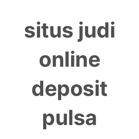
Skip
to
situs judi
content
online
deposit
pulsa