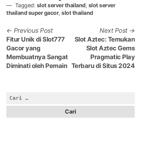
Tagged:
slot server thailand
,
slot server
thailand super gacor
,
slot thailand
Navigasi
Previous
N
Previous Post
Next Post
post:
po
Fitur Unik di Slot777
Slot Aztec: Temukan
pos
Gacor yang
Slot Aztec Gems
Membuatnya Sangat
Pragmatic Play
Diminati oleh Pemain
Terbaru di Situs 2024
Cari
untuk: