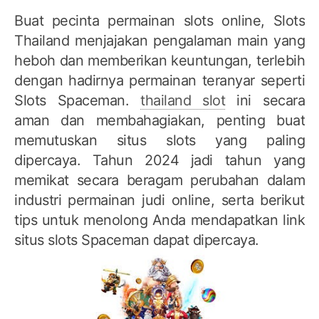
Buat pecinta permainan slots online, Slots
Thailand menjajakan pengalaman main yang
heboh dan memberikan keuntungan, terlebih
dengan hadirnya permainan teranyar seperti
Slots Spaceman.
thailand slot
ini secara
aman dan membahagiakan, penting buat
memutuskan situs slots yang paling
dipercaya. Tahun 2024 jadi tahun yang
memikat secara beragam perubahan dalam
industri permainan judi online, serta berikut
tips untuk menolong Anda mendapatkan link
situs slots Spaceman dapat dipercaya.