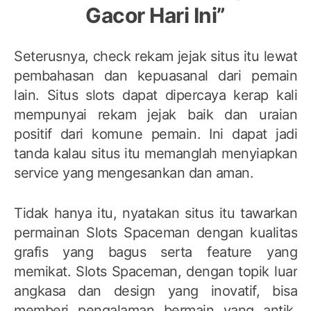
Gacor Hari Ini”
Seterusnya, check rekam jejak situs itu lewat
pembahasan dan kepuasanal dari pemain
lain. Situs slots dapat dipercaya kerap kali
mempunyai rekam jejak baik dan uraian
positif dari komune pemain. Ini dapat jadi
tanda kalau situs itu memanglah menyiapkan
service yang mengesankan dan aman.
Tidak hanya itu, nyatakan situs itu tawarkan
permainan Slots Spaceman dengan kualitas
grafis yang bagus serta feature yang
memikat. Slots Spaceman, dengan topik luar
angkasa dan design yang inovatif, bisa
memberi pengalaman bermain yang antik.