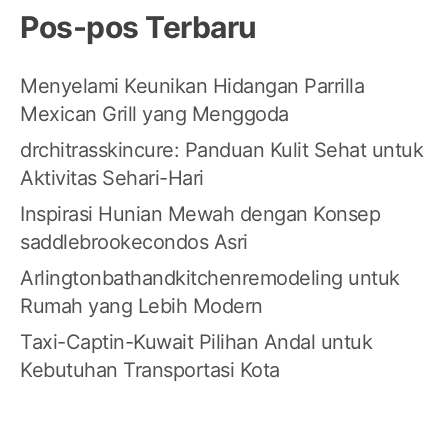
Pos-pos Terbaru
Menyelami Keunikan Hidangan Parrilla
Mexican Grill yang Menggoda
drchitrasskincure: Panduan Kulit Sehat untuk
Aktivitas Sehari-Hari
Inspirasi Hunian Mewah dengan Konsep
saddlebrookecondos Asri
Arlingtonbathandkitchenremodeling untuk
Rumah yang Lebih Modern
Taxi-Captin-Kuwait Pilihan Andal untuk
Kebutuhan Transportasi Kota