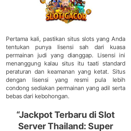
Pertama kali, pastikan situs slots yang Anda
tentukan punya lisensi sah dari kuasa
permainan judi yang dianggap. Lisensi ini
menanggung kalau situs itu taati standard
peraturan dan keamanan yang ketat. Situs
dengan lisensi yang resmi pula lebih
condong sediakan permainan yang adil serta
bebas dari kebohongan.
“Jackpot Terbaru di Slot
Server Thailand: Super