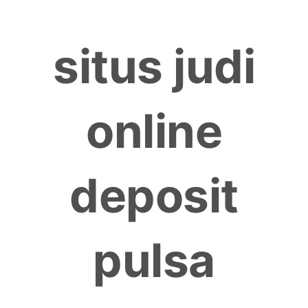
Skip
to
situs judi
content
online
deposit
pulsa