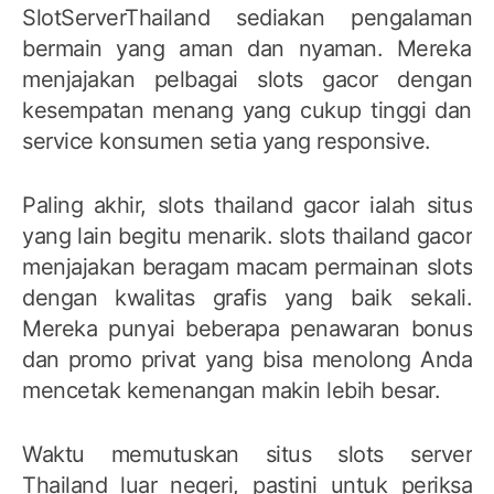
SlotServerThailand sediakan pengalaman
bermain yang aman dan nyaman. Mereka
menjajakan pelbagai slots gacor dengan
kesempatan menang yang cukup tinggi dan
service konsumen setia yang responsive.
Paling akhir, slots thailand gacor ialah situs
yang lain begitu menarik. slots thailand gacor
menjajakan beragam macam permainan slots
dengan kwalitas grafis yang baik sekali.
Mereka punyai beberapa penawaran bonus
dan promo privat yang bisa menolong Anda
mencetak kemenangan makin lebih besar.
Waktu memutuskan situs slots server
Thailand luar negeri, pastini untuk periksa