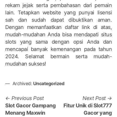
rekam jejak serta pembahasan dari pemain
lain. Tetapkan website yang punyai lisensi
sah dan sudah dapat dibuktikan aman.
Dengan memanfaatkan daftar link di atas,
mudah-mudahan Anda bisa mendapati situs
slots yang sama dengan opsi Anda dan
mencapai banyak kemenangan pada tahun
2024. Selamat bermain serta mudah-
mudahan sukses!
Archived:
Uncategorized
Navigasi
Previous
N
Previous Post
Next Post
post:
po
Slot Gacor Gampang
Fitur Unik di Slot777
pos
Menang Maxwin
Gacor yang