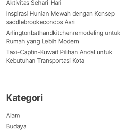
Aktivitas Sehari-Hari
Inspirasi Hunian Mewah dengan Konsep
saddlebrookecondos Asri
Arlingtonbathandkitchenremodeling untuk
Rumah yang Lebih Modern
Taxi-Captin-Kuwait Pilihan Andal untuk
Kebutuhan Transportasi Kota
Kategori
Alam
Budaya