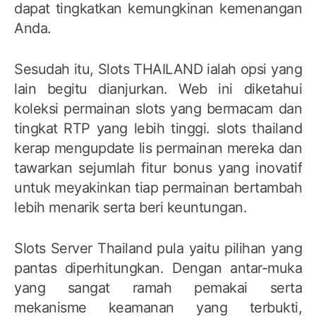
dapat tingkatkan kemungkinan kemenangan
Anda.
Sesudah itu, Slots THAILAND ialah opsi yang
lain begitu dianjurkan. Web ini diketahui
koleksi permainan slots yang bermacam dan
tingkat RTP yang lebih tinggi. slots thailand
kerap mengupdate lis permainan mereka dan
tawarkan sejumlah fitur bonus yang inovatif
untuk meyakinkan tiap permainan bertambah
lebih menarik serta beri keuntungan.
Slots Server Thailand pula yaitu pilihan yang
pantas diperhitungkan. Dengan antar-muka
yang sangat ramah pemakai serta
mekanisme keamanan yang terbukti,