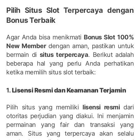
Pilih Situs Slot Terpercaya dengan
Bonus Terbaik
Agar Anda bisa menikmati
Bonus Slot 100%
New Member
dengan aman, pastikan untuk
bermain di
situs terpercaya
. Berikut adalah
beberapa hal yang perlu Anda perhatikan
ketika memilih situs slot terbaik:
1.
Lisensi Resmi dan Keamanan Terjamin
Pilih situs yang memiliki
lisensi resmi
dari
otoritas perjudian yang diakui. Ini menjamin
permainan yang fair dan transaksi yang
aman. Situs yang terpercaya akan selalu