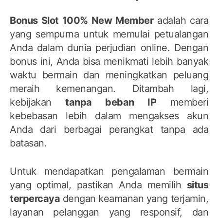
Bonus Slot 100% New Member
adalah cara
yang sempurna untuk memulai petualangan
Anda dalam dunia perjudian online. Dengan
bonus ini, Anda bisa menikmati lebih banyak
waktu bermain dan meningkatkan peluang
meraih kemenangan. Ditambah lagi,
kebijakan
tanpa beban IP
memberi
kebebasan lebih dalam mengakses akun
Anda dari berbagai perangkat tanpa ada
batasan.
Untuk mendapatkan pengalaman bermain
yang optimal, pastikan Anda memilih
situs
terpercaya
dengan keamanan yang terjamin,
layanan pelanggan yang responsif, dan