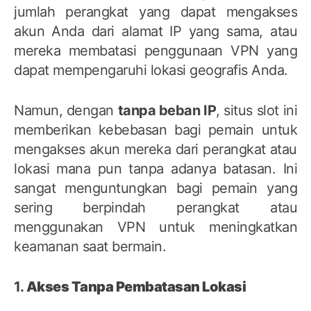
jumlah perangkat yang dapat mengakses
akun Anda dari alamat IP yang sama, atau
mereka membatasi penggunaan VPN yang
dapat mempengaruhi lokasi geografis Anda.
Namun, dengan
tanpa beban IP
, situs slot ini
memberikan kebebasan bagi pemain untuk
mengakses akun mereka dari perangkat atau
lokasi mana pun tanpa adanya batasan. Ini
sangat menguntungkan bagi pemain yang
sering berpindah perangkat atau
menggunakan VPN untuk meningkatkan
keamanan saat bermain.
1.
Akses Tanpa Pembatasan Lokasi