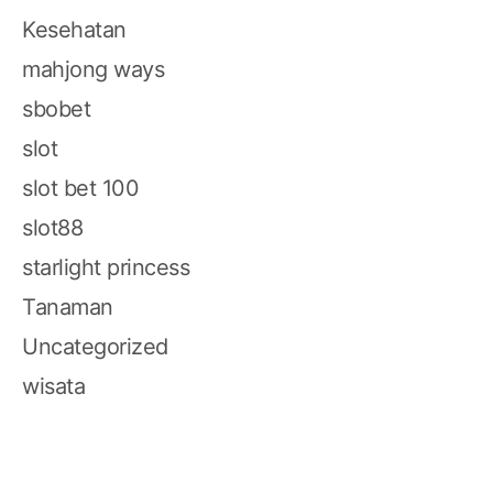
Kesehatan
mahjong ways
sbobet
slot
slot bet 100
slot88
starlight princess
Tanaman
Uncategorized
wisata