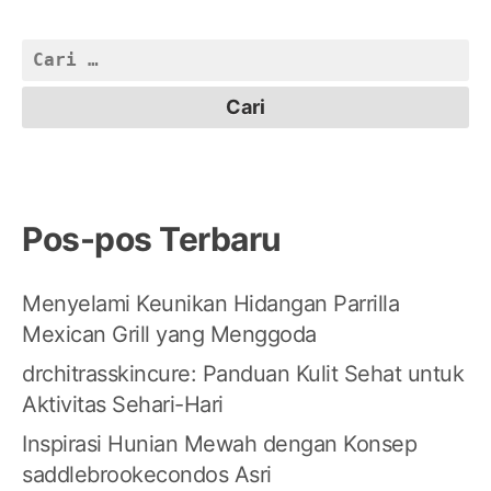
Cari
untuk:
Pos-pos Terbaru
Menyelami Keunikan Hidangan Parrilla
Mexican Grill yang Menggoda
drchitrasskincure: Panduan Kulit Sehat untuk
Aktivitas Sehari-Hari
Inspirasi Hunian Mewah dengan Konsep
saddlebrookecondos Asri