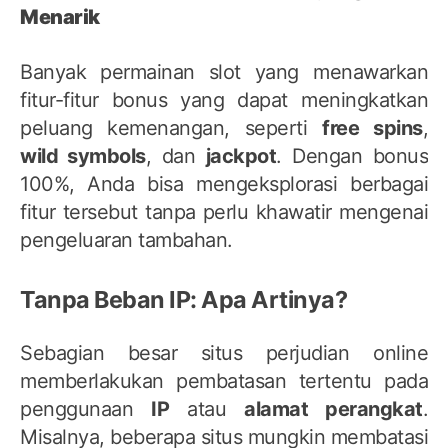
Menarik
Banyak permainan slot yang menawarkan
fitur-fitur bonus yang dapat meningkatkan
peluang kemenangan, seperti
free spins
,
wild symbols
, dan
jackpot
. Dengan bonus
100%, Anda bisa mengeksplorasi berbagai
fitur tersebut tanpa perlu khawatir mengenai
pengeluaran tambahan.
Tanpa Beban IP: Apa Artinya?
Sebagian besar situs perjudian online
memberlakukan pembatasan tertentu pada
penggunaan
IP
atau
alamat perangkat
.
Misalnya, beberapa situs mungkin membatasi