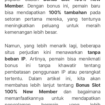
Member
. Dengan bonus ini, pemain baru
bisa mendapatkan
100% tambahan
pada
setoran pertama mereka, yang tentunya
meningkatkan peluang untuk meraih
kemenangan lebih besar.
Namun, yang lebih menarik lagi, beberapa
situs perjudian kini menawarkan
tanpa
beban IP
. Artinya, pemain bisa menikmati
bonus ini tanpa khawatir tentang
pembatasan penggunaan IP atau perangkat
tertentu. Dalam artikel ini, kita akan
membahas lebih lanjut tentang
Bonus Slot
100% New Member
dan bagaimana
memanfaatkannya untuk mendapatkan
pengalaman bermain yang lebih