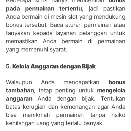
Beberapa situs hanya memberikan
bonus
pada permainan tertentu
, jadi pastikan
Anda bermain di mesin slot yang mendukung
bonus tersebut. Baca aturan permainan atau
tanyakan kepada layanan pelanggan untuk
memastikan Anda bermain di permainan
yang memenuhi syarat.
5.
Kelola Anggaran dengan Bijak
Walaupun Anda mendapatkan
bonus
tambahan
, tetap penting untuk
mengelola
anggaran
Anda dengan bijak. Tentukan
batas kerugian dan kemenangan agar Anda
bisa menikmati permainan tanpa risiko
kehilangan uang yang terlalu banyak.