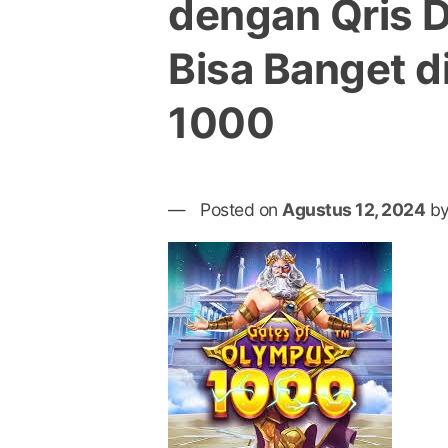
dengan Qris D
Bisa Banget 
1000
Posted on
Agustus 12, 2024
b