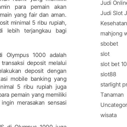
Judi Onlin
jamin para pemain akan
Judi Slot
ain yang fair dan aman.
sit minimal 5 ribu rupiah,
Kesehata
i lebih terjangkau bagi
mahjong 
sbobet
slot
di Olympus 1000 adalah
ransaksi deposit melalui
slot bet 1
lakukan deposit dengan
slot88
kasi mobile banking yang
starlight p
imal 5 ribu rupiah juga
Tanaman
ara pemain yang memiliki
 ingin merasakan sensasi
Uncategor
wisata