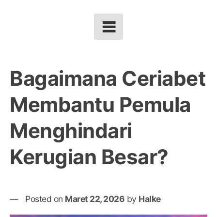
Bagaimana Ceriabet
Membantu Pemula
Menghindari
Kerugian Besar?
Posted on
Maret 22, 2026
by
Halke