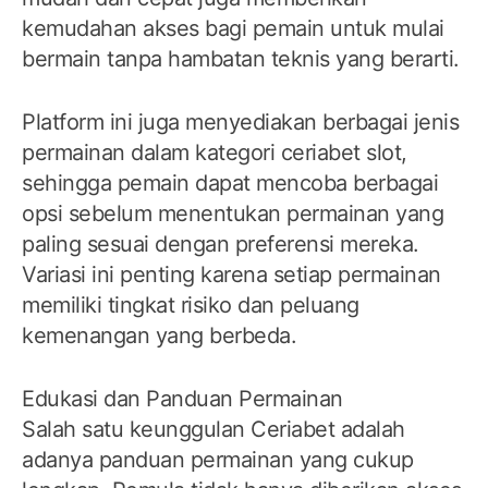
kemudahan akses bagi pemain untuk mulai
bermain tanpa hambatan teknis yang berarti.
Platform ini juga menyediakan berbagai jenis
permainan dalam kategori ceriabet slot,
sehingga pemain dapat mencoba berbagai
opsi sebelum menentukan permainan yang
paling sesuai dengan preferensi mereka.
Variasi ini penting karena setiap permainan
memiliki tingkat risiko dan peluang
kemenangan yang berbeda.
Edukasi dan Panduan Permainan
Salah satu keunggulan Ceriabet adalah
adanya panduan permainan yang cukup