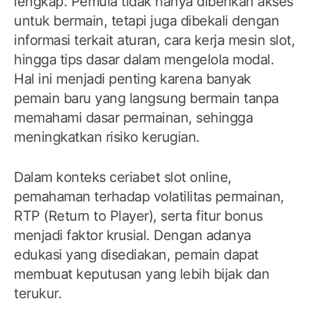
lengkap. Pemula tidak hanya diberikan akses
untuk bermain, tetapi juga dibekali dengan
informasi terkait aturan, cara kerja mesin slot,
hingga tips dasar dalam mengelola modal.
Hal ini menjadi penting karena banyak
pemain baru yang langsung bermain tanpa
memahami dasar permainan, sehingga
meningkatkan risiko kerugian.
Dalam konteks ceriabet slot online,
pemahaman terhadap volatilitas permainan,
RTP (Return to Player), serta fitur bonus
menjadi faktor krusial. Dengan adanya
edukasi yang disediakan, pemain dapat
membuat keputusan yang lebih bijak dan
terukur.