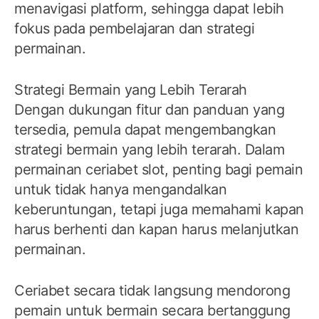
menavigasi platform, sehingga dapat lebih
fokus pada pembelajaran dan strategi
permainan.
Strategi Bermain yang Lebih Terarah
Dengan dukungan fitur dan panduan yang
tersedia, pemula dapat mengembangkan
strategi bermain yang lebih terarah. Dalam
permainan ceriabet slot, penting bagi pemain
untuk tidak hanya mengandalkan
keberuntungan, tetapi juga memahami kapan
harus berhenti dan kapan harus melanjutkan
permainan.
Ceriabet secara tidak langsung mendorong
pemain untuk bermain secara bertanggung