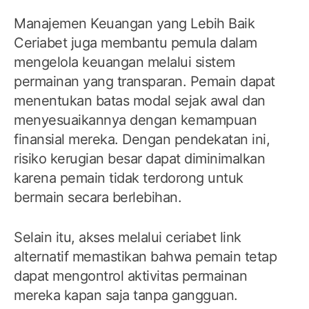
Manajemen Keuangan yang Lebih Baik
Ceriabet juga membantu pemula dalam
mengelola keuangan melalui sistem
permainan yang transparan. Pemain dapat
menentukan batas modal sejak awal dan
menyesuaikannya dengan kemampuan
finansial mereka. Dengan pendekatan ini,
risiko kerugian besar dapat diminimalkan
karena pemain tidak terdorong untuk
bermain secara berlebihan.
Selain itu, akses melalui ceriabet link
alternatif memastikan bahwa pemain tetap
dapat mengontrol aktivitas permainan
mereka kapan saja tanpa gangguan.