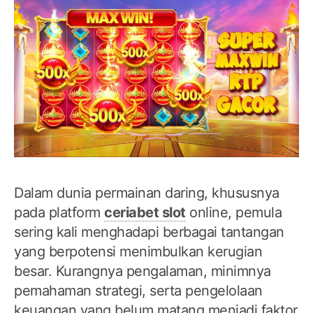
Dalam dunia permainan daring, khususnya
pada platform
ceriabet slot
online, pemula
sering kali menghadapi berbagai tantangan
yang berpotensi menimbulkan kerugian
besar. Kurangnya pengalaman, minimnya
pemahaman strategi, serta pengelolaan
keuangan yang belum matang menjadi faktor