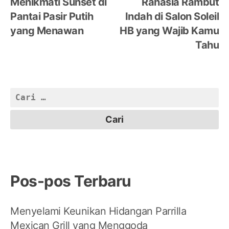
post:
po
Menikmati Sunset di
Rahasia Rambut
pos
Pantai Pasir Putih
Indah di Salon Soleil
yang Menawan
HB yang Wajib Kamu
Tahu
Cari
untuk:
Pos-pos Terbaru
Menyelami Keunikan Hidangan Parrilla
Mexican Grill yang Menggoda