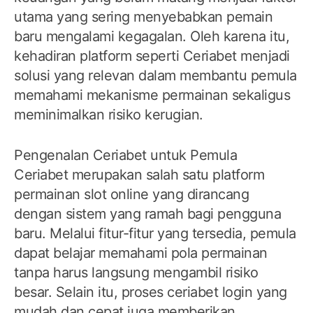
utama yang sering menyebabkan pemain
baru mengalami kegagalan. Oleh karena itu,
kehadiran platform seperti Ceriabet menjadi
solusi yang relevan dalam membantu pemula
memahami mekanisme permainan sekaligus
meminimalkan risiko kerugian.
Pengenalan Ceriabet untuk Pemula
Ceriabet merupakan salah satu platform
permainan slot online yang dirancang
dengan sistem yang ramah bagi pengguna
baru. Melalui fitur-fitur yang tersedia, pemula
dapat belajar memahami pola permainan
tanpa harus langsung mengambil risiko
besar. Selain itu, proses ceriabet login yang
mudah dan cepat juga memberikan