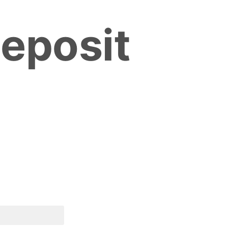
deposit