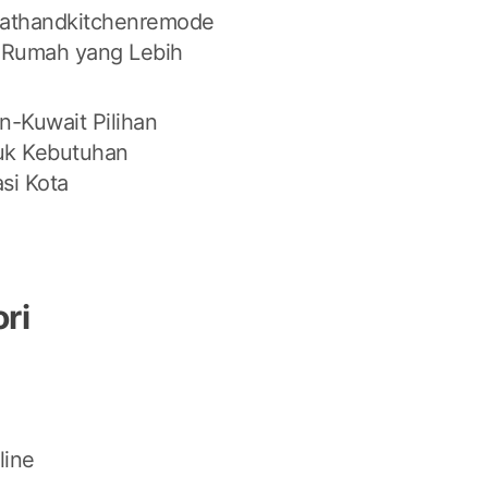
bathandkitchenremode
k Rumah yang Lebih
n-Kuwait Pilihan
uk Kebutuhan
si Kota
ri
line