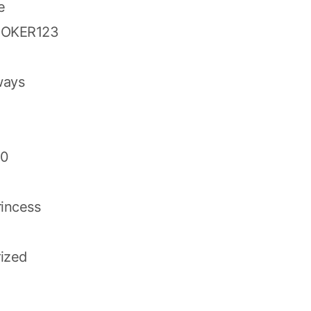
e
 JOKER123
n
ways
00
rincess
ized