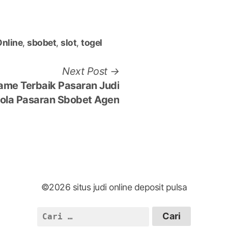
Online
,
sbobet
,
slot
,
togel
Next
Next Post
post:
ame Terbaik Pasaran Judi
ola Pasaran Sbobet Agen
©2026 situs judi online deposit pulsa
Cari
untuk: