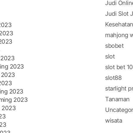
Judi Onlin
Judi Slot
Kesehata
 2023
 2023
mahjong 
 2023
sbobet
3
slot
o 2023
ming 2023
slot bet 1
o 2023
slot88
 2023
starlight p
ming 2023
Tanaman
aming 2023
h 2023
Uncategor
023
wisata
023