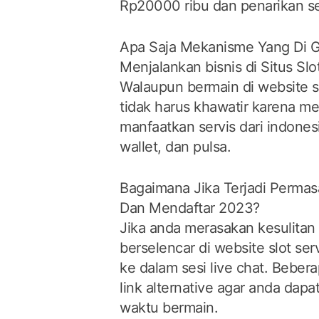
Rp20000 ribu dan penarikan s
Apa Saja Mekanisme Yang Di 
Menjalankan bisnis di Situs Sl
Walaupun bermain di website se
tidak harus khawatir karena m
manfaatkan servis dari indonesi
wallet, dan pulsa.
Bagaimana Jika Terjadi Perma
Dan Mendaftar 2023?
Jika anda merasakan kesulitan
berselencar di website slot se
ke dalam sesi live chat. Bebera
link alternative agar anda dap
waktu bermain.