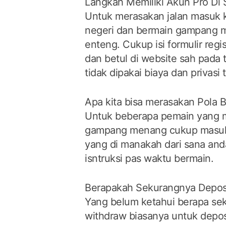
Langkah Memiliki Akun Pro Di 
Untuk merasakan jalan masuk ke
negeri dan bermain gampang 
enteng. Cukup isi formulir reg
dan betul di website sah pada t
tidak dipakai biaya dan privasi 
Apa kita bisa merasakan Pola 
Untuk beberapa pemain yang m
gampang menang cukup masuk d
yang di manakah dari sana anda
isntruksi pas waktu bermain.
Berapakah Sekurangnya Depos
Yang belum ketahui berapa se
withdraw biasanya untuk depo